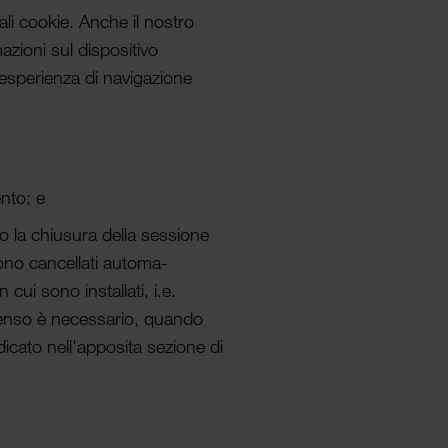
tali cookie. Anche il nostro
mazioni sul dispositivo
 l'esperienza di navigazione
nto; e
o la chiusura della sessione
ono cancel­lati automa­
cui sono instal­lati, i.e.
senso è neces­sario, quando
dicato nell'apposita sezione di