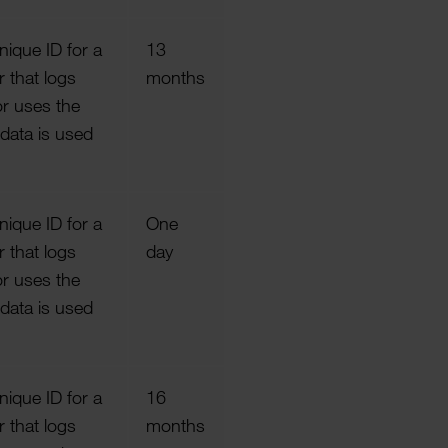
nique ID for a
13
r that logs
months
or uses the
data is used
nique ID for a
One
r that logs
day
or uses the
data is used
nique ID for a
16
r that logs
months