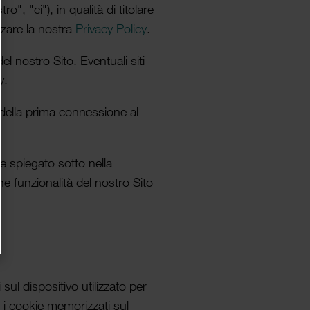
o", "ci"), in qualità di titolare
z­zare la nostra
Privacy Policy
.
l nostro Sito. Even­tuali siti
y.
 della prima connes­sione al
e spiegato sotto nella
e funzionalità del nostro Sito
 sul dispositivo utiliz­zato per
 i cookie memoriz­zati sul