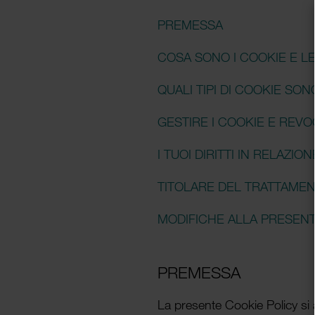
PREMESSA
COSA SONO I COOKIE E L
QUALI TIPI DI COOKIE SON
GESTIRE I COOKIE E REV
I TUOI DIRITTI IN RELAZI
TITOLARE DEL TRAT­TAME
MODIFICHE ALLA PRESENT
PREMESSA
La presente Cookie Policy si 