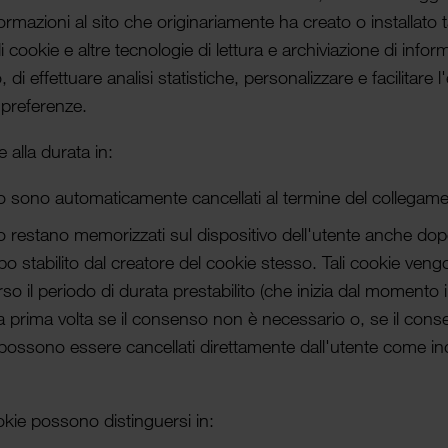
for­mazioni al sito che originariamente ha creato o instal­lato 
di cookie e altre tecnologie di lettura e archiviazione di infor­
 di effet­tuare analisi statis­tiche, personaliz­zare e facilitare
o preferenze.
e alla durata in:
 sono automa­ticamente cancel­lati al termine del collegame
restano memoriz­zati sul dispositivo dell'utente anche dop
o stabilito dal crea­tore del cookie stesso. Tali cookie veng
 il periodo di durata pres­tabilito (che inizia dal momento in 
la prima volta se il consenso non è neces­sario o, se il con
 possono essere cancel­lati diret­tamente dall'utente come in
okie possono distin­guersi in: