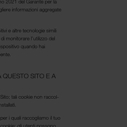
ugno 2021 del Garante per la
ogliere infor­mazioni aggregate
ivi e altre tecnologie simili
i monitorare l'utilizzo del
 dispositivo quando hai
uente.
DA QUESTO SITO E A
 Sito; tali cookie non raccol­
al­lati.
 per i quali raccogliamo il tuo
cookie; gli utenti possono