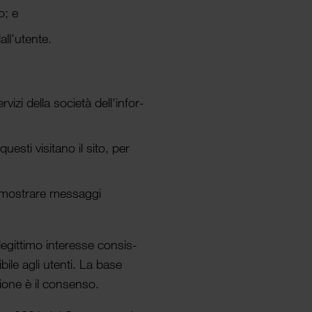
o; e
all'utente.
vizi della società dell'infor­
uesti visitano il sito, per
re e mostrare messaggi
legit­timo interesse consis­
bile agli utenti. La base
azione è il consenso.