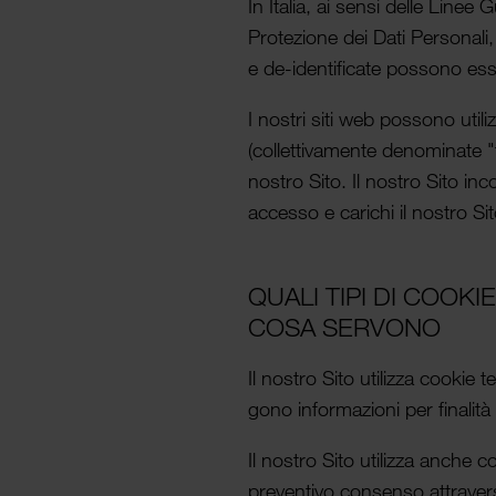
In Italia, ai sensi delle Line
Protezione dei Dati Personali, 
e de-iden­tificate possono esser
I nostri siti web possono utiliz
(collet­tivamente denominate "t
nostro Sito. Il nostro Sito in
accesso e carichi il nostro Si
QUALI TIPI DI COOKI
COSA SERVONO
Il nostro Sito utilizza cookie 
gono infor­mazioni per finalità
Il nostro Sito utilizza anche c
preven­tivo consenso attraver