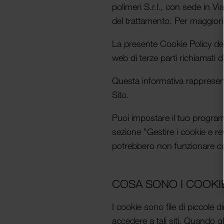
polimeri S.r.l., con sede in Via
del trat­tamento. Per maggiori 
La presente Cookie Policy descr
web di terze parti richiamati
Questa infor­ma­tiva rappresen
Sito.
Puoi impos­tare il tuo progra
sezione "Gestire i cookie e re
potreb­bero non funzionare co
COSA SONO I COOKI
I cookie sono file di piccole dim
accedere a tali siti. Quando g