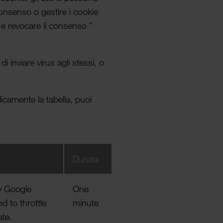
 consenso o gestire i cookie
e e revocare il consenso "
i inviare virus agli stessi, o
odicamente la tabella, puoi
Durata
y Google
One
d to throttle
minute
ate.