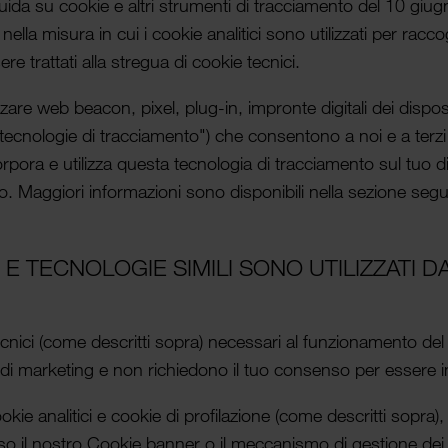
e Guida su cookie e altri strumenti di trac­ciamento del 10 gi
nella misura in cui i cookie analitici sono utiliz­zati per racc
e trat­tati alla stregua di cookie tecnici.
­zare web beacon, pixel, plug-in, impronte digitali dei disposit
ecnologie di trac­ciamento") che consen­tono a noi e a terzi d
cor­pora e utilizza questa tecnologia di trac­ciamento sul tuo
to. Maggiori infor­mazioni sono disponibili nella sezione seg
E E TECNOLOGIE SIMILI SONO UTILIZ­ZATI 
tecnici (come descritti sopra) neces­sari al funzionamento del
 di marketing e non richiedono il tuo consenso per essere inst
ookie analitici e cookie di profilazione (come descritti sopra),
so il nostro Cookie banner o il meccanismo di gestione dei 