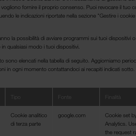
ali vogliono fornire il proprio consenso. Puoi revocare il tuo
uendo le indicazioni ripor­tate nella sezione "Gestire i cooki
no la possibilità di avviare programmi sui tuoi dispositivi o d
in qual­siasi modo i tuoi dispositivi.
 Sito sono elen­cati nella tabella di seguito. Aggior­niamo peri
ni in ogni momento contat­tan­doci ai recapiti indicati sotto.
Tipo
Fonte
Finalità
Cookie analitico
google.com
Cookie set b
di terza parte
Analytics. Use
the request r