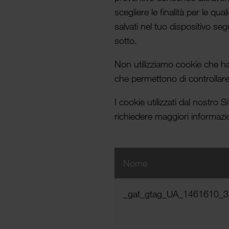
scegliere le finalità per le qu
salvati nel tuo dispositivo seg
sotto.
Non utiliz­ziamo cookie che han
che permet­tono di control­lare 
I cookie utiliz­zati dal nostro
richiedere maggiori infor­mazio
Nome
_gat_gtag_UA_1461610_3