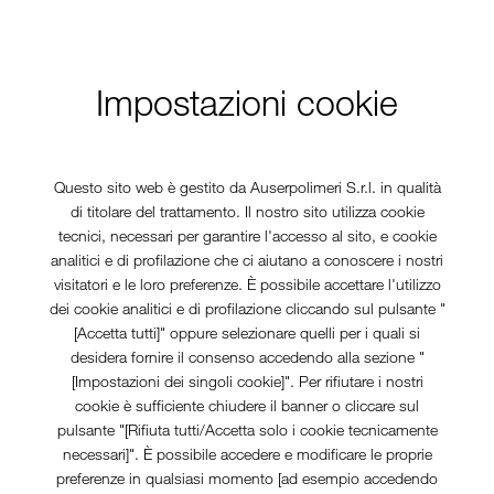
E ALTRE TECNOLOGIE
Impostazioni cookie
O UTILIZ­ZATI DA QUESTO SITO E A COSA SERVONO
Questo sito web è gestito da Auserpolimeri S.r.l. in qualità
OCARE IL CONSENSO
di titolare del trattamento. Il nostro sito utilizza cookie
tecnici, necessari per garantire l'accesso al sito, e cookie
ONE AL TRAT­TAMENTO DEI DATI PERSONALI
analitici e di profilazione che ci aiutano a conoscere i nostri
visitatori e le loro preferenze. È possibile accettare l'utilizzo
NTO E CONTATTI
dei cookie analitici e di profilazione cliccando sul pulsante "
[Accetta tutti]" oppure selezionare quelli per i quali si
E COOKIE POLICY
desidera fornire il consenso accedendo alla sezione "
[Impostazioni dei singoli cookie]". Per rifiutare i nostri
cookie è sufficiente chiudere il banner o cliccare sul
pulsante "[Rifiuta tutti/Accetta solo i cookie tecnicamente
necessari]". È possibile accedere e modificare le proprie
applica al sito web
https://www.auser­polimeri.it
(di seguito 
preferenze in qualsiasi momento [ad esempio accedendo