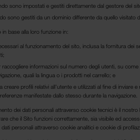
do sono impos­tati e gestiti diret­tamente dal gestore del sit
do sono gestiti da un dominio differente da quello visitato d
o in base alla loro funzione in:
es­sari al funzionamento del sito, inclusa la fornitura dei ser
i;
 per raccogliere infor­mazioni sul numero degli utenti, su come q
gazione, quali la lingua o i prodotti nel carrello; e
a creare profili rela­tivi all'utente e utiliz­zati al fine di invia
 preferenze manifes­tate dallo stesso durante la navigazione.
amento dei dati personali attraverso cookie tecnici è il nostro 
re che il Sito funzioni corret­tamente, sia visibile ed acces­si
ei dati personali attraverso cookie analitici e cookie di profil