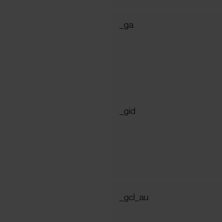
_ga
_gid
_gcl_au